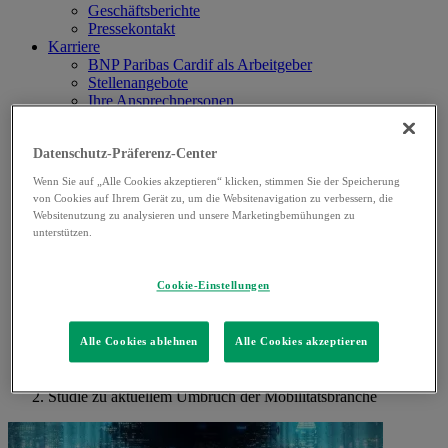
Geschäftsberichte
Pressekontakt
Karriere
BNP Paribas Cardif als Arbeitgeber
Stellenangebote
Ihre Ansprechpersonen
MyCardif Kunden-Login
Partner-Login
Kontakt
Datenschutz-Präferenz-Center
Wenn Sie auf „Alle Cookies akzeptieren“ klicken, stimmen Sie der Speicherung
von Cookies auf Ihrem Gerät zu, um die Websitenavigation zu verbessern, die
Websitenutzung zu analysieren und unsere Marketingbemühungen zu
unterstützen.
Cookie-Einstellungen
Linkedin
Alle Cookies ablehnen
Alle Cookies akzeptieren
de
Home
»
Studie zu aktuellem Umbruch der Mobilitätsbranche