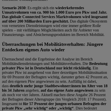
Szenario 2030
: Es ergibt sich ein
wiederkehrendes
Umsatzvolumen von ca. 900 bis 1.000 Euro pro Pkw und Jahr.
Das globale Connected Services Marktvolumen wird insgesamt
auf über 200 Milliarden Euro geschätzt.
Das digitale Ökosystem
von vernetzten Dienstleistungen wird eine immer größere Rolle
spielen – mit vielfältigen Möglichkeiten auch für Anbieter von
Finanzierungs- und Absicherungsprodukten im Bereich Mobilität.
Überraschungen bei Mobilitätsverhalten: Jüngere
Entdecken eigenes Auto wieder
Überraschend sind die Ergebnisse der Analyse im Bereich
Mobilitätsdienstleistungen und Mobilitätsverhalten. Die
Bedeutung
privater Pkw ist in Deutschland nur leicht rückläufig
. Ein
privater Pkw ist ausgehend von ihrer derzeitigen Mobilitätssituation
für 69 Prozent der Befragten wichtig, darunter geben 42 Prozent an,
auf den eigenen Pkw angewiesen zu sein. Auffällig ist dabei,
dass
deutlich mehr junge Stadtbewohner:innen im Alter von 18
bis 34 Jahren
angeben,
auf das eigene Auto angewiesen
zu sein
als noch vor vier Jahren. Aktuell machen diese Angabe 26 Prozent
der Befragten dieser Altersgruppe (im Vergleich 2018: 17 Prozent).
Insgesamt ist
für 57 Prozent der jungen urbanen Befragten der
private Pkw „sehr wichtig“ oder „wichtig“
. Dies bedeutet