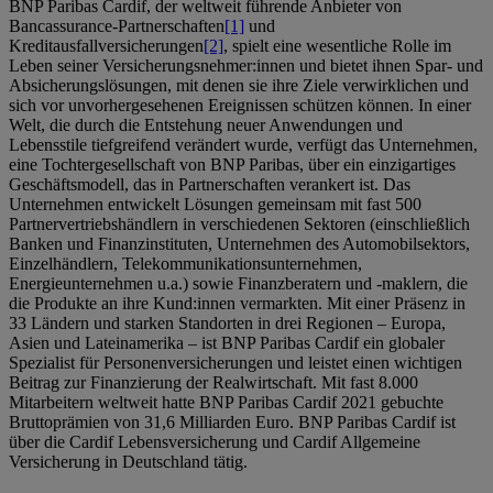
BNP Paribas Cardif, der weltweit führende Anbieter von
Bancassurance-Partnerschaften
[1]
und
Kreditausfallversicherungen
[2]
, spielt eine wesentliche Rolle im
Leben seiner Versicherungsnehmer:innen und bietet ihnen Spar- und
Absicherungslösungen, mit denen sie ihre Ziele verwirklichen und
sich vor unvorhergesehenen Ereignissen schützen können. In einer
Welt, die durch die Entstehung neuer Anwendungen und
Lebensstile tiefgreifend verändert wurde, verfügt das Unternehmen,
eine Tochtergesellschaft von BNP Paribas, über ein einzigartiges
Geschäftsmodell, das in Partnerschaften verankert ist. Das
Unternehmen entwickelt Lösungen gemeinsam mit fast 500
Partnervertriebshändlern in verschiedenen Sektoren (einschließlich
Banken und Finanzinstituten, Unternehmen des Automobilsektors,
Einzelhändlern, Telekommunikationsunternehmen,
Energieunternehmen u.a.) sowie Finanzberatern und -maklern, die
die Produkte an ihre Kund:innen vermarkten. Mit einer Präsenz in
33 Ländern und starken Standorten in drei Regionen – Europa,
Asien und Lateinamerika – ist BNP Paribas Cardif ein globaler
Spezialist für Personenversicherungen und leistet einen wichtigen
Beitrag zur Finanzierung der Realwirtschaft. Mit fast 8.000
Mitarbeitern weltweit hatte BNP Paribas Cardif 2021 gebuchte
Bruttoprämien von 31,6 Milliarden Euro. BNP Paribas Cardif ist
über die Cardif Lebensversicherung und Cardif Allgemeine
Versicherung in Deutschland tätig.