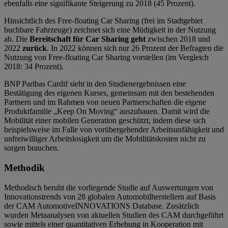
ebenfalls eine signifikante Steigerung zu 2018 (45 Prozent).
Hinsichtlich des Free-floating Car Sharing (frei im Stadtgebiet
buchbare Fahrzeuge) zeichnet sich eine Müdigkeit in der Nutzung
ab. Die
Bereitschaft für Car Sharing geht
zwischen 2018 und
2022
zurück
. In 2022 können sich nur 26 Prozent der Befragten die
Nutzung von Free-floating Car Sharing vorstellen (im Vergleich
2018: 34 Prozent).
BNP Paribas Cardif sieht in den Studienergebnissen eine
Bestätigung des eigenen Kurses, gemeinsam mit den bestehenden
Partnern und im Rahmen von neuen Partnerschaften die eigene
Produktfamilie „Keep On Moving“ auszubauen. Damit wird die
Mobilität einer mobilen Generation geschützt, indem diese sich
beispielsweise im Falle von vorübergehender Arbeitsunfähigkeit und
unfreiwilliger Arbeitslosigkeit um die Mobilitätskosten nicht zu
sorgen brauchen.
Methodik
Methodisch beruht die vorliegende Studie auf Auswertungen von
Innovationstrends von 28 globalen Automobilherstellern auf Basis
der CAM AutomotiveINNOVATIONS Database. Zusätzlich
wurden Metaanalysen von aktuellen Studien des CAM durchgeführt
sowie mittels einer quantitativen Erhebung in Kooperation mit