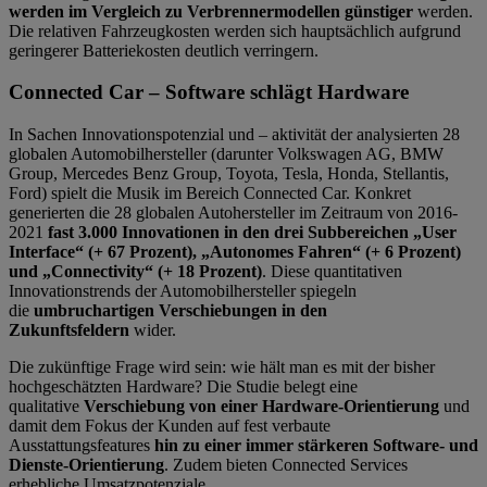
werden im Vergleich zu Verbrennermodellen günstiger
werden.
Die relativen Fahrzeugkosten werden sich hauptsächlich aufgrund
geringerer Batteriekosten deutlich verringern.
Connected Car – Software schlägt Hardware
In Sachen Innovationspotenzial und – aktivität der analysierten 28
globalen Automobilhersteller (darunter Volkswagen AG, BMW
Group, Mercedes Benz Group, Toyota, Tesla, Honda, Stellantis,
Ford) spielt die Musik im Bereich Connected Car. Konkret
generierten die 28 globalen Autohersteller im Zeitraum von 2016-
2021
fast 3.000 Innovationen in den drei Subbereichen „User
Interface“ (+ 67 Prozent), „Autonomes Fahren“ (+ 6 Prozent)
und „Connectivity“ (+ 18 Prozent)
. Diese quantitativen
Innovationstrends der Automobilhersteller spiegeln
die
umbruchartigen Verschiebungen in den
Zukunftsfeldern
wider.
Die zukünftige Frage wird sein: wie hält man es mit der bisher
hochgeschätzten Hardware? Die Studie belegt eine
qualitative
Verschiebung von einer Hardware-Orientierung
und
damit dem Fokus der Kunden auf fest verbaute
Ausstattungsfeatures
hin zu einer immer stärkeren Software- und
Dienste-Orientierung
. Zudem bieten Connected Services
erhebliche Umsatzpotenziale.