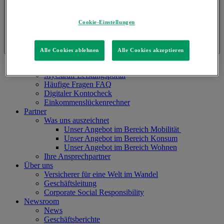
Cookie-Einstellungen
Alle Cookies ablehnen
Alle Cookies akzeptieren
Kundenbereich
MyCardif Leistungsportal
Häufige Fragen FAQ
Digitaler Kontocheck
Einkommenslückenrechner
Partner
Was uns auszeichnet
Unser Angebot im Bereich Mobilität
Unser Angebot im Bereich Konsum
Unser Angebot im Bereich Wohnen
Ihre Ansprechpartner
Über uns
Versicherer für eine Welt im Wandel
Geschäftsleitung
Corporate Social Responsibility
Newsroom
News
Geschäftsberichte