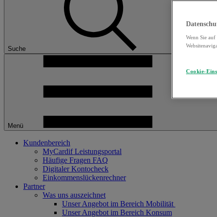
Datenschu
Wenn Sie auf 
Websitenaviga
Suche
Cookie-Eins
Menü
Kundenbereich
MyCardif Leistungsportal
Häufige Fragen FAQ
Digitaler Kontocheck
Einkommenslückenrechner
Partner
Was uns auszeichnet
Unser Angebot im Bereich Mobilität
Unser Angebot im Bereich Konsum