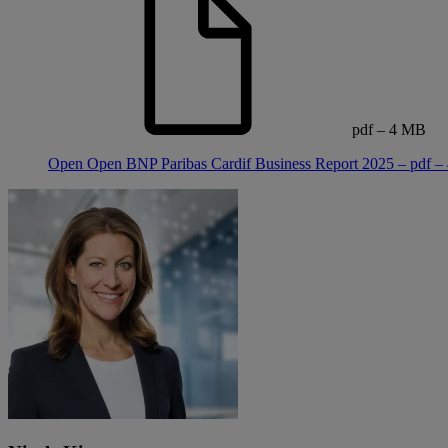
pdf – 4 MB
Open
Open BNP Paribas Cardif Business Report 2025 – pdf 